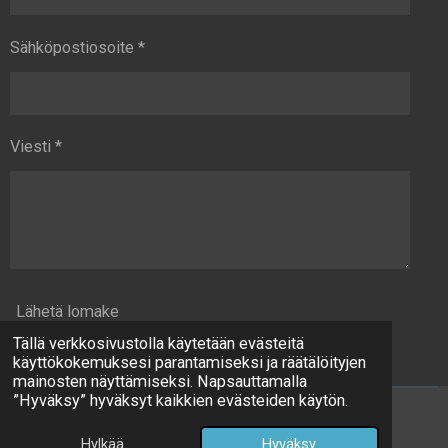
Sähköpostiosoite *
Viesti *
Lähetä lomake
Tällä verkkosivustolla käytetään evästeitä
käyttökokemuksesi parantamiseksi ja räätälöityjen
mainosten näyttämiseksi. Napsauttamalla
”Hyväksy” hyväksyt kaikkien evästeiden käytön.
© 2024 - 2026 Pt Junnu
Hylkää
Hyväksy
Palvelun tarjoaa
Webador