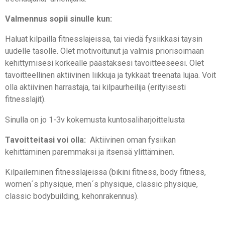
Valmennus sopii sinulle kun:
Haluat kilpailla fitnesslajeissa, tai viedä fysiikkasi täysin
uudelle tasolle.
Olet motivoitunut ja valmis priorisoimaan
kehittymisesi korkealle päästäksesi tavoitteeseesi.
Olet
tavoitteellinen aktiivinen liikkuja ja tykkäät treenata lujaa. Voit
olla aktiivinen harrastaja, tai kilpaurheilija (erityisesti
fitnesslajit).
Sinulla on jo 1-3v kokemusta kuntosaliharjoittelusta
Tavoitteitasi voi olla:
Aktiivinen oman fysiikan
kehittäminen paremmaksi ja itsensä ylittäminen.
Kilpaileminen fitnesslajeissa (bikini fitness, body fitness,
women´s physique, men´s physique, classic physique,
classic bodybuilding, kehonrakennus).