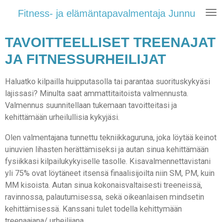
Siirry
Fitness- ja elämäntapavalmentaja Junnu
pääsisältöön
TAVOITTEELLISET TREENAJAT
JA FITNESSURHEILIJAT
Haluatko kilpailla huipputasolla tai parantaa suorituskykyäsi
lajissasi? Minulta saat ammattitaitoista valmennusta.
Valmennus suunnitellaan tukemaan tavoitteitasi ja
kehittämään urheilullisia kykyjäsi.
Olen valmentajana tunnettu tekniikkaguruna, joka löytää keinot
uinuvien lihasten herättämiseksi ja autan sinua kehittämään
fysiikkasi kilpailukykyiselle tasolle.
Kisavalmennettavistani
yli 75% ovat löytäneet itsensä finaalisijoilta niin SM, PM, kuin
MM kisoista.
Autan sinua kokonaisvaltaisesti treeneissä,
ravinnossa, palautumisessa, sekä oikeanlaisen mindsetin
kehittämisessä. Kanssani tulet todella kehittymään
treenaajana/ urheilijana.